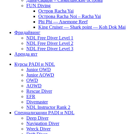
Дайв-сафари – Симиланские острова
FUN Diving
Остров Racha Yai
Острова Racha Noi – Racha Yai
Phi Phi — Anemone Reef
King Cruiser — Shark point — Koh Dok Mai
Фридайвинг
NDL Free Diver Level 1
NDL Free Diver Level 2
NDL Free Diver Level 3
Аренда яхт
Курсы PADI и NDL
Junior OWD
Junior AOWD
OWD
AOWD
Rescue Diver
EFR
Divemaster
NDL Instructor Rank 2
Специализации PADI и NDL
Deep Diver
Navigation Diver
Wreck Diver