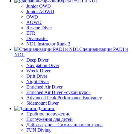
Курсы PADI и NDL
Junior OWD
Junior AOWD
OWD
AOWD
Rescue Diver
EFR
Divemaster
NDL Instructor Rank 2
Специализации PADI и
NDL
Deep Diver
Navigation Diver
Wreck Diver
Drift Diver
Night Diver
Enriched Air Diver
Enriched Air Diver «сухой курс»
Advanced Peak Performance Buoyancy
Sidemount Diver
Дайвинг
Пробное погружение
Погружения для детей
Дайв-сафари – Симиланские острова
FUN Diving