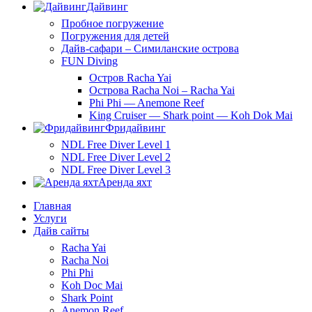
Дайвинг
Пробное погружение
Погружения для детей
Дайв-сафари – Симиланские острова
FUN Diving
Остров Racha Yai
Острова Racha Noi – Racha Yai
Phi Phi — Anemone Reef
King Cruiser — Shark point — Koh Dok Mai
Фридайвинг
NDL Free Diver Level 1
NDL Free Diver Level 2
NDL Free Diver Level 3
Аренда яхт
Главная
Услуги
Дайв сайты
Racha Yai
Racha Noi
Phi Phi
Koh Doc Mai
Shark Point
Anemon Reef