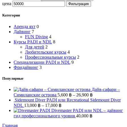
цена
Фильтрация
Категории
Аренда яхт
0
Дайвинг
7
FUN Diving
4
Курсы PADI и NDL
8
Для детей
2
Любительские курсы
4
Профессиональные курсы
2
Специализации PADI и NDL
9
Фридайвинг
3
Популярные
Дайв-сафари –
Симиланские острова
5,600
฿
–
26,900
฿
Sidemount Diver PADI или Recreational Sidemount Diver
NDL
13,000
฿
–
17,000
฿
Divemaster PADI или NDL – дайвинг
гид профессионального уровня
40,000
฿
Главная