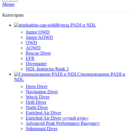
Меню
Категории
Курсы PADI и NDL
Junior OWD
Junior AOWD
OWD
AOWD
Rescue Diver
EFR
Divemaster
NDL Instructor Rank 2
Специализации PADI и
NDL
Deep Diver
Navigation Diver
Wreck Diver
Drift Diver
Night Diver
Enriched Air Diver
Enriched Air Diver «сухой курс»
Advanced Peak Performance Buoyancy
Sidemount Diver