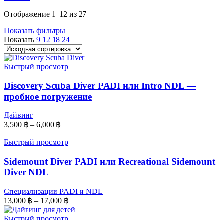
Отображение 1–12 из 27
Показать фильтры
Показать
9
12
18
24
Быстрый просмотр
Discovery Scuba Diver PADI или Intro NDL —
пробное погружение
Дайвинг
3,500
฿
–
6,000
฿
Быстрый просмотр
Sidemount Diver PADI или Recreational Sidemount
Diver NDL
Специализации PADI и NDL
13,000
฿
–
17,000
฿
Быстрый просмотр