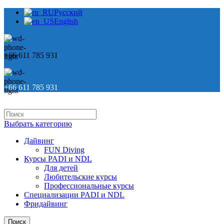
Русский
English
+66 611 785 931
+66 611 785 931
Выбрать категорию
Дайвинг
FUN Diving
Курсы PADI и NDL
Для детей
Любительские курсы
Профессиональные курсы
Специализации PADI и NDL
Фридайвинг
Поиск