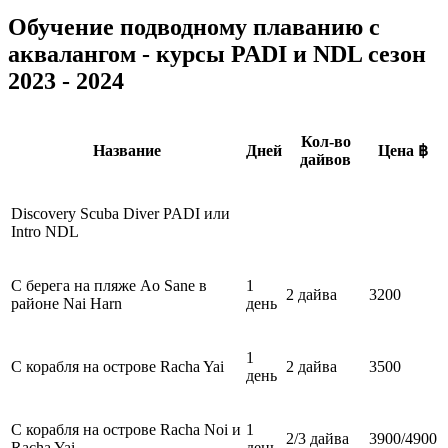
Обучение подводному плаванию с
аквалангом - курсы PADI и NDL сезон
2023 - 2024
Кол-во
Название
Дней
Цена ฿
дайвов
Discovery Scuba Diver PADI или
Intro NDL
С берега на пляже Ao Sane в
1
2 дайва
3200
районе Nai Harn
день
1
С корабля на острове Racha Yai
2 дайва
3500
день
С корабля на острове Racha Noi и
1
2/3 дайва
3900/4900
Racha Yai
день