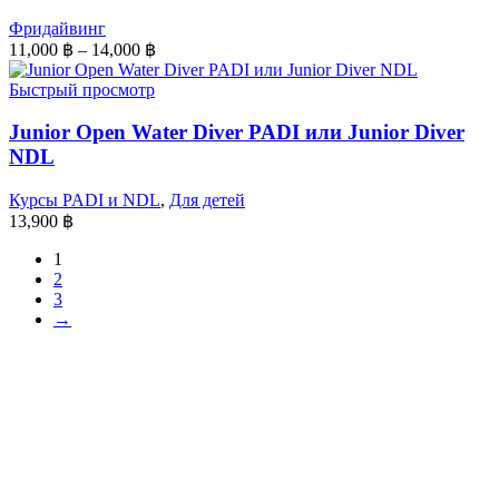
Фридайвинг
11,000
฿
–
14,000
฿
Быстрый просмотр
Junior Open Water Diver PADI или Junior Diver
NDL
Курсы PADI и NDL
,
Для детей
13,900
฿
1
2
3
→
SCUBA DIVING ACADEMY
Приглашаем Вас на дайвинг в Scuba Diving Academy!
Квалифицированные инструкторы нашей команды
познакомят Вас с красотами Андаманского моря, обеспечат
максимальную безопасность и комфорт.